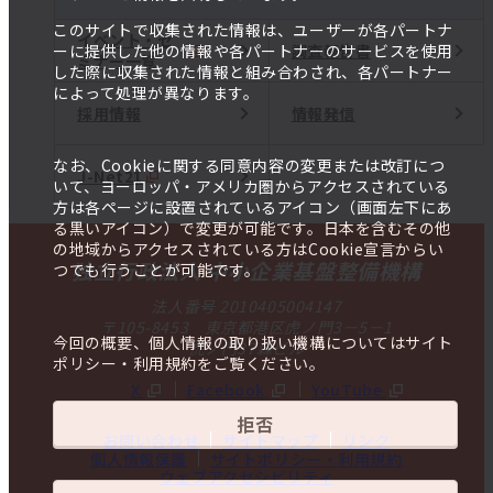
このサイトで収集された情報は、ユーザーが各パートナ
イベント・セ
調査報告書
ーに提供した他の情報や各パートナーのサービスを使用
ミナー一覧
した際に収集された情報と組み合わされ、各パートナー
によって処理が異なります。
採用情報
情報発信
なお、Cookieに関する同意内容の変更または改訂につ
J-Net21
いて、ヨーロッパ・アメリカ圏からアクセスされている
方は各ページに設置されているアイコン（画面左下にあ
る黒いアイコン）で変更が可能です。日本を含むその他
の地域からアクセスされている方はCookie宣言からい
独立行政法人 中小企業基盤整備機構
つでも行うことが可能です。
法人番号 2010405004147
〒105-8453 東京都港区虎ノ門3－5－1
今回の概要、個人情報の取り扱い機構についてはサイト
虎ノ門37森ビル
ポリシー・利用規約をご覧ください。
X
Facebook
YouTube
拒否
お問い合わせ
サイトマップ
リンク
個人情報保護
サイトポリシー・利用規約
ウェブアクセシビリティ