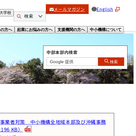
メールマガジン
English
大学校
検索
みの方へ
起業にお悩みの方へ
支援機関の方へ
中小機構について
中部本部内検索
検索
事業者対策 中小機構全地域本部及び沖縄事務
96 KB）