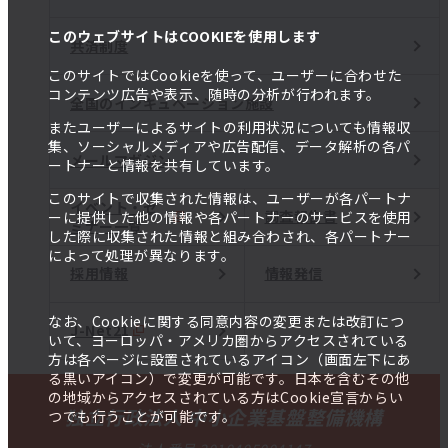
このウェブサイトはCOOKIEを使用します
共済制度
このサイトではCookieを使って、ユーザーに合わせた
コンテンツ広告や表示、随時の分析が行われます。
全国のインキュベーション施設
またユーザーによるサイトの利用状況についても情報収
集、ソーシャルメディアや広告配信、データ解析の各パ
メールマガジン
ートナーと情報を共有しています。
このサイトで収集された情報は、ユーザーが各パートナ
イベント・セ
調査報告書
ーに提供した他の情報や各パートナーのサービスを使用
ミナー一覧
した際に収集された情報と組み合わされ、各パートナー
によって処理が異なります。
採用情報
情報発信
なお、Cookieに関する同意内容の変更または改訂につ
J-Net21
いて、ヨーロッパ・アメリカ圏からアクセスされている
方は各ページに設置されているアイコン（画面左下にあ
る黒いアイコン）で変更が可能です。日本を含むその他
の地域からアクセスされている方はCookie宣言からい
独立行政法人 中小企業基盤整備機構
つでも行うことが可能です。