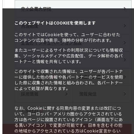
中小企業大学校
このウェブサイトはCOOKIEを使用します
共済制度
このサイトではCookieを使って、ユーザーに合わせた
コンテンツ広告や表示、随時の分析が行われます。
全国のインキュベーション施設
またユーザーによるサイトの利用状況についても情報収
集、ソーシャルメディアや広告配信、データ解析の各パ
メールマガジン
ートナーと情報を共有しています。
このサイトで収集された情報は、ユーザーが各パートナ
イベント・セ
調査報告書
ーに提供した他の情報や各パートナーのサービスを使用
ミナー一覧
した際に収集された情報と組み合わされ、各パートナー
によって処理が異なります。
採用情報
情報発信
なお、Cookieに関する同意内容の変更または改訂につ
J-Net21
いて、ヨーロッパ・アメリカ圏からアクセスされている
方は各ページに設置されているアイコン（画面左下にあ
る黒いアイコン）で変更が可能です。日本を含むその他
の地域からアクセスされている方はCookie宣言からい