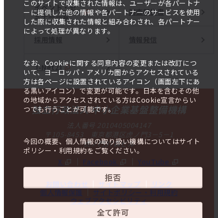
このサイトで収集された情報は、ユーザーが各パートナ
イベント・セ
調査報告書
ーに提供した他の情報や各パートナーのサービスを使用
ミナー一覧
した際に収集された情報と組み合わされ、各パートナー
によって処理が異なります。
採用情報
情報発信
なお、Cookieに関する同意内容の変更または改訂につ
J-Net21
いて、ヨーロッパ・アメリカ圏からアクセスされている
方は各ページに設置されているアイコン（画面左下にあ
る黒いアイコン）で変更が可能です。日本を含むその他
の地域からアクセスされている方はCookie宣言からい
独立行政法人 中小企業基盤整備機構
つでも行うことが可能です。
法人番号 2010405004147
〒105-8453 東京都港区虎ノ門3－5－1
今回の概要、個人情報の取り扱い機構についてはサイト
虎ノ門37森ビル
ポリシー・利用規約をご覧ください。
X
Facebook
YouTube
拒否
お問い合わせ
サイトマップ
リンク
個人情報保護
サイトポリシー・利用規約
ウェブアクセシビリティ
全て許可