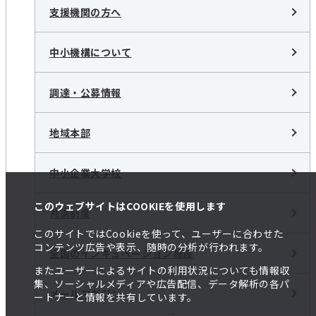
支援機関の方へ
中小機構について
調達・公募情報
地域本部
中小企業大学校
このウェブサイトはCOOKIEを使用します
共済制度
このサイトではCookieを使って、ユーザーに合わせた
コンテンツ広告や表示、随時の分析が行われます。
全国のインキュベーション施設
またユーザーによるサイトの利用状況についても情報収
集、ソーシャルメディアや広告配信、データ解析の各パ
メールマガジン
ートナーと情報を共有しています。