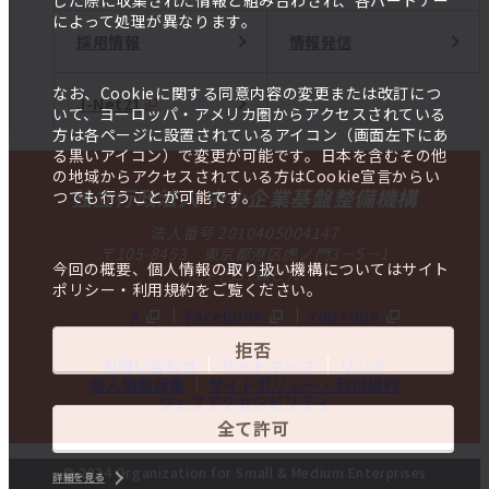
した際に収集された情報と組み合わされ、各パートナー
によって処理が異なります。
採用情報
情報発信
なお、Cookieに関する同意内容の変更または改訂につ
J-Net21
いて、ヨーロッパ・アメリカ圏からアクセスされている
方は各ページに設置されているアイコン（画面左下にあ
る黒いアイコン）で変更が可能です。日本を含むその他
の地域からアクセスされている方はCookie宣言からい
独立行政法人 中小企業基盤整備機構
つでも行うことが可能です。
法人番号 2010405004147
〒105-8453 東京都港区虎ノ門3－5－1
今回の概要、個人情報の取り扱い機構についてはサイト
虎ノ門37森ビル
ポリシー・利用規約をご覧ください。
X
Facebook
YouTube
拒否
お問い合わせ
サイトマップ
リンク
個人情報保護
サイトポリシー・利用規約
ウェブアクセシビリティ
全て許可
© 2024 Organization for Small & Medium Enterprises
詳細を見る