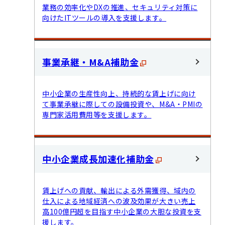
業務の効率化やDXの推進、セキュリティ対策に
向けたITツールの導入を支援します。
事業承継・M&A補助金
中小企業の生産性向上、持続的な賃上げに向け
て事業承継に際しての設備投資や、M&A・PMIの
専門家活用費用等を支援します。
中小企業成長加速化補助金
賃上げへの貢献、輸出による外需獲得、域内の
仕入による地域経済への波及効果が大きい売上
高100億円超を目指す中小企業の大胆な投資を支
援します。