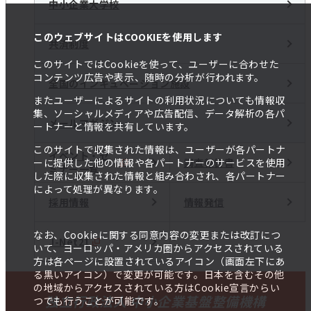
中小企業大学校
このウェブサイトはCOOKIEを使用します
共済制度
このサイトではCookieを使って、ユーザーに合わせた
コンテンツ広告や表示、随時の分析が行われます。
全国のインキュベーション施設
またユーザーによるサイトの利用状況についても情報収
集、ソーシャルメディアや広告配信、データ解析の各パ
メールマガジン
ートナーと情報を共有しています。
このサイトで収集された情報は、ユーザーが各パートナ
イベント・セ
調査報告書
ーに提供した他の情報や各パートナーのサービスを使用
ミナー一覧
した際に収集された情報と組み合わされ、各パートナー
によって処理が異なります。
採用情報
情報発信
なお、Cookieに関する同意内容の変更または改訂につ
J-Net21
いて、ヨーロッパ・アメリカ圏からアクセスされている
方は各ページに設置されているアイコン（画面左下にあ
る黒いアイコン）で変更が可能です。日本を含むその他
の地域からアクセスされている方はCookie宣言からい
独立行政法人 中小企業基盤整備機構
つでも行うことが可能です。