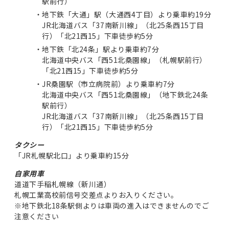
駅前行）
地下鉄「大通」駅（大通西4丁目）より乗車約19分
JR北海道バス「37南新川線」（北25条西15丁目
行）「北21西15」下車徒歩約5分
地下鉄「北24条」駅より乗車約7分
北海道中央バス「西51北桑園線」（札幌駅前行）
「北21西15」下車徒歩約5分
JR桑園駅（市立病院前）より乗車約7分
北海道中央バス「西51北桑園線」（地下鉄北24条
駅前行）
JR北海道バス「37南新川線」（北25条西15丁目
行）「北21西15」下車徒歩約5分
タクシー
「JR札幌駅北口」より乗車約15分
自家用車
道道下手稲札幌線（新川通）
札幌工業高校前信号交差点よりお入りください。
※地下鉄北18条駅側よりは車両の進入はできませんのでご
注意ください