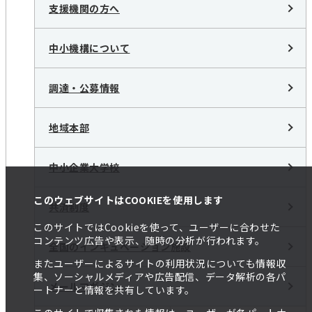
支援機関の方へ
中小機構について
調達・公募情報
地域本部
中小企業大学校
このウェブサイトはCOOKIEを使用します
共済制度
このサイトではCookieを使って、ユーザーに合わせた
コンテンツ広告や表示、随時の分析が行われます。
全国のインキュベーション施設
またユーザーによるサイトの利用状況についても情報収
集、ソーシャルメディアや広告配信、データ解析の各パ
メールマガジン
ートナーと情報を共有しています。