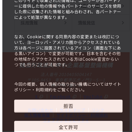
このサイトで収集された情報は、ユーザーが各パートナ
イベント・セ
調査報告書
ーに提供した他の情報や各パートナーのサービスを使用
ミナー一覧
した際に収集された情報と組み合わされ、各パートナー
によって処理が異なります。
採用情報
情報発信
なお、Cookieに関する同意内容の変更または改訂につ
J-Net21
いて、ヨーロッパ・アメリカ圏からアクセスされている
方は各ページに設置されているアイコン（画面左下にあ
る黒いアイコン）で変更が可能です。日本を含むその他
の地域からアクセスされている方はCookie宣言からい
独立行政法人 中小企業基盤整備機構
つでも行うことが可能です。
法人番号 2010405004147
〒105-8453 東京都港区虎ノ門3－5－1
今回の概要、個人情報の取り扱い機構についてはサイト
虎ノ門37森ビル
ポリシー・利用規約をご覧ください。
X
Facebook
YouTube
拒否
お問い合わせ
サイトマップ
リンク
個人情報保護
サイトポリシー・利用規約
ウェブアクセシビリティ
全て許可