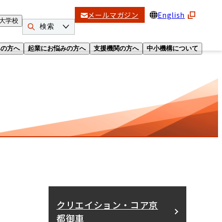
メールマガジン
English
大学校
検索
みの方へ
起業にお悩みの方へ
支援機関の方へ
中小機構について
クリエイション・コア京
都御車