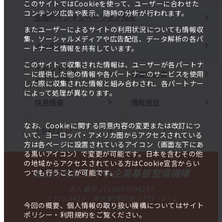
このサイトではCookieを使って、ユーザーに合わせた
コンテンツ広告や表示、随時の分析が行われます。
全国のインキュベーション施設
またユーザーによるサイトの利用状況についても情報収
集、ソーシャルメディアや広告配信、データ解析の各パ
メールマガジン
ートナーと情報を共有しています。
このサイトで収集された情報は、ユーザーが各パートナ
イベント・セ
調査報告書
ーに提供した他の情報や各パートナーのサービスを使用
ミナー一覧
した際に収集された情報と組み合わされ、各パートナー
によって処理が異なります。
採用情報
情報発信
なお、Cookieに関する同意内容の変更または改訂につ
J-Net21
いて、ヨーロッパ・アメリカ圏からアクセスされている
方は各ページに設置されているアイコン（画面左下にあ
る黒いアイコン）で変更が可能です。日本を含むその他
の地域からアクセスされている方はCookie宣言からい
独立行政法人 中小企業基盤整備機構
つでも行うことが可能です。
法人番号 2010405004147
〒105-8453 東京都港区虎ノ門3－5－1
今回の概要、個人情報の取り扱い機構についてはサイト
虎ノ門37森ビル
ポリシー・利用規約をご覧ください。