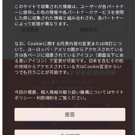
このサイトで収集された情報は、ユーザーが各パートナ
イベント・セ
調査報告書
ーに提供した他の情報や各パートナーのサービスを使用
ミナー一覧
した際に収集された情報と組み合わされ、各パートナー
によって処理が異なります。
採用情報
情報発信
なお、Cookieに関する同意内容の変更または改訂につ
J-Net21
いて、ヨーロッパ・アメリカ圏からアクセスされている
方は各ページに設置されているアイコン（画面左下にあ
る黒いアイコン）で変更が可能です。日本を含むその他
の地域からアクセスされている方はCookie宣言からい
独立行政法人 中小企業基盤整備機構
つでも行うことが可能です。
法人番号 2010405004147
〒105-8453 東京都港区虎ノ門3－5－1
今回の概要、個人情報の取り扱い機構についてはサイト
虎ノ門37森ビル
ポリシー・利用規約をご覧ください。
X
Facebook
YouTube
拒否
お問い合わせ
サイトマップ
リンク
個人情報保護
サイトポリシー・利用規約
ウェブアクセシビリティ