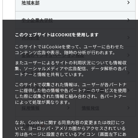
地域本部
中小企業大学校
このウェブサイトはCOOKIEを使用します
共済制度
このサイトではCookieを使って、ユーザーに合わせた
コンテンツ広告や表示、随時の分析が行われます。
全国のインキュベーション施設
またユーザーによるサイトの利用状況についても情報収
集、ソーシャルメディアや広告配信、データ解析の各パ
メールマガジン
ートナーと情報を共有しています。
このサイトで収集された情報は、ユーザーが各パートナ
イベント・セ
調査報告書
ーに提供した他の情報や各パートナーのサービスを使用
ミナー一覧
した際に収集された情報と組み合わされ、各パートナー
によって処理が異なります。
採用情報
情報発信
なお、Cookieに関する同意内容の変更または改訂につ
J-Net21
いて、ヨーロッパ・アメリカ圏からアクセスされている
方は各ページに設置されているアイコン（画面左下にあ