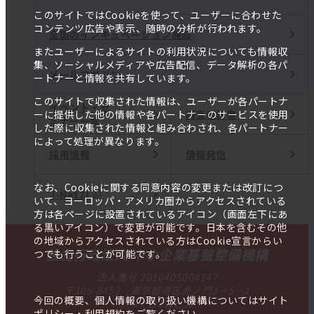
このサイトではCookieを使って、ユーザーに合わせた
コンテンツ広告や表示、随時の分析が行われます。
全国のインキュベーション施設
またユーザーによるサイトの利用状況についても情報収
集、ソーシャルメディアや広告配信、データ解析の各パ
メールマガジン
ートナーと情報を共有しています。
このサイトで収集された情報は、ユーザーが各パートナ
イベント・セ
調査報告書
ーに提供した他の情報や各パートナーのサービスを使用
ミナー一覧
した際に収集された情報と組み合わされ、各パートナー
によって処理が異なります。
採用情報
情報発信
なお、Cookieに関する同意内容の変更または改訂につ
J-Net21
いて、ヨーロッパ・アメリカ圏からアクセスされている
方は各ページに設置されているアイコン（画面左下にあ
る黒いアイコン）で変更が可能です。日本を含むその他
の地域からアクセスされている方はCookie宣言からい
独立行政法人 中小企業基盤整備機構
つでも行うことが可能です。
法人番号 2010405004147
〒105-8453 東京都港区虎ノ門3－5－1
今回の概要、個人情報の取り扱い機構についてはサイト
虎ノ門37森ビル
ポリシー・利用規約をご覧ください。