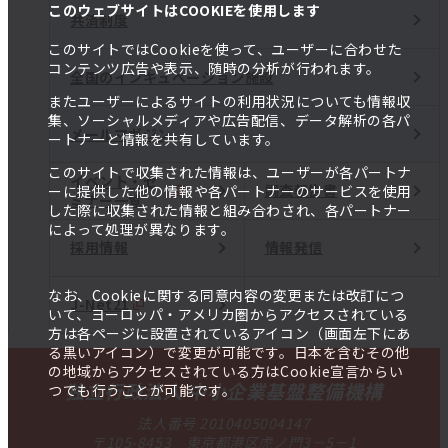
このウェブサイトはCOOKIEを使用します
共済制度
このサイトではCookieを使って、ユーザーに合わせた
コンテンツ広告や表示、随時の分析が行われます。
全国のインキュベーション施設
またユーザーによるサイトの利用状況についても情報収
集、ソーシャルメディアや広告配信、データ解析の各パ
メールマガジン
ートナーと情報を共有しています。
このサイトで収集された情報は、ユーザーが各パートナ
イベント・セ
調査報告書
ーに提供した他の情報や各パートナーのサービスを使用
ミナー一覧
した際に収集された情報と組み合わされ、各パートナー
によって処理が異なります。
採用情報
情報発信
なお、Cookieに関する同意内容の変更または改訂につ
J-Net21
いて、ヨーロッパ・アメリカ圏からアクセスされている
方は各ページに設置されているアイコン（画面左下にあ
る黒いアイコン）で変更が可能です。日本を含むその他
の地域からアクセスされている方はCookie宣言からい
独立行政法人 中小企業基盤整備機構
つでも行うことが可能です。
法人番号 2010405004147
〒105-8453 東京都港区虎ノ門3－5－1