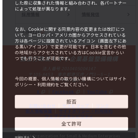
した際に収集された情報と組み合わされ、各パートナー
によって処理が異なります。
採用情報
情報発信
なお、Cookieに関する同意内容の変更または改訂につ
J-Net21
いて、ヨーロッパ・アメリカ圏からアクセスされている
方は各ページに設置されているアイコン（画面左下にあ
る黒いアイコン）で変更が可能です。日本を含むその他
の地域からアクセスされている方はCookie宣言からい
独立行政法人 中小企業基盤整備機構
つでも行うことが可能です。
法人番号 2010405004147
〒105-8453 東京都港区虎ノ門3－5－1
今回の概要、個人情報の取り扱い機構についてはサイト
虎ノ門37森ビル
ポリシー・利用規約をご覧ください。
X
Facebook
YouTube
拒否
お問い合わせ
サイトマップ
リンク
個人情報保護
サイトポリシー・利用規約
ウェブアクセシビリティ
全て許可
© 2024 Organization for Small & Medium Enterprises
詳細を見る