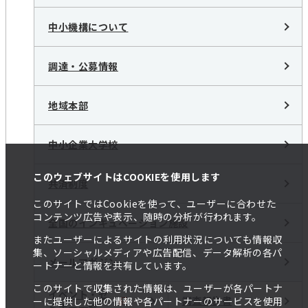
中小機構について
調達・公募情報
地域本部
中小企業大学校
このウェブサイトはCOOKIEを使用します
共済制度
このサイトではCookieを使って、ユーザーに合わせた
コンテンツ広告や表示、随時の分析が行われます。
全国のインキュベーション施設
またユーザーによるサイトの利用状況についても情報収
集、ソーシャルメディアや広告配信、データ解析の各パ
メールマガジン
ートナーと情報を共有しています。
このサイトで収集された情報は、ユーザーが各パートナ
イベント・セ
調査報告書
ーに提供した他の情報や各パートナーのサービスを使用
ミナー一覧