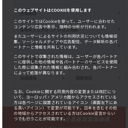
このウェブサイトはCOOKIEを使用します
共済制度
このサイトではCookieを使って、ユーザーに合わせた
コンテンツ広告や表示、随時の分析が行われます。
全国のインキュベーション施設
またユーザーによるサイトの利用状況についても情報収
集、ソーシャルメディアや広告配信、データ解析の各パ
メールマガジン
ートナーと情報を共有しています。
このサイトで収集された情報は、ユーザーが各パートナ
イベント・セ
調査報告書
ーに提供した他の情報や各パートナーのサービスを使用
ミナー一覧
した際に収集された情報と組み合わされ、各パートナー
によって処理が異なります。
採用情報
情報発信
なお、Cookieに関する同意内容の変更または改訂につ
J-Net21
いて、ヨーロッパ・アメリカ圏からアクセスされている
方は各ページに設置されているアイコン（画面左下にあ
る黒いアイコン）で変更が可能です。日本を含むその他
の地域からアクセスされている方はCookie宣言からい
独立行政法人 中小企業基盤整備機構
つでも行うことが可能です。
法人番号 2010405004147