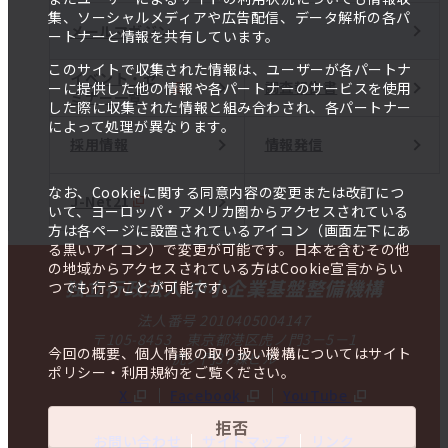
集、ソーシャルメディアや広告配信、データ解析の各パ
メールマガジン
ートナーと情報を共有しています。
このサイトで収集された情報は、ユーザーが各パートナ
イベント・セ
調査報告書
ーに提供した他の情報や各パートナーのサービスを使用
ミナー一覧
した際に収集された情報と組み合わされ、各パートナー
によって処理が異なります。
採用情報
情報発信
なお、Cookieに関する同意内容の変更または改訂につ
J-Net21
いて、ヨーロッパ・アメリカ圏からアクセスされている
方は各ページに設置されているアイコン（画面左下にあ
る黒いアイコン）で変更が可能です。日本を含むその他
の地域からアクセスされている方はCookie宣言からい
独立行政法人 中小企業基盤整備機構
つでも行うことが可能です。
法人番号 2010405004147
〒105-8453 東京都港区虎ノ門3－5－1
今回の概要、個人情報の取り扱い機構についてはサイト
虎ノ門37森ビル
ポリシー・利用規約をご覧ください。
X
Facebook
YouTube
拒否
お問い合わせ
サイトマップ
リンク