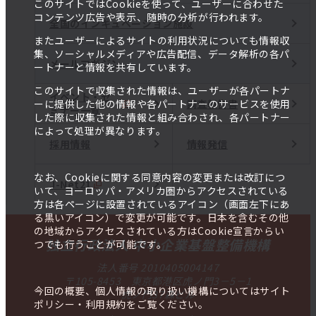
このサイトではCookieを使って、ユーザーに合わせた
コンテンツ広告や表示、随時の分析が行われます。
全国のインキュベーション施設
またユーザーによるサイトの利用状況についても情報収
集、ソーシャルメディアや広告配信、データ解析の各パ
メールマガジン
ートナーと情報を共有しています。
このサイトで収集された情報は、ユーザーが各パートナ
イベント・セ
調査報告書
ーに提供した他の情報や各パートナーのサービスを使用
ミナー一覧
した際に収集された情報と組み合わされ、各パートナー
によって処理が異なります。
採用情報
情報発信
なお、Cookieに関する同意内容の変更または改訂につ
J-Net21
いて、ヨーロッパ・アメリカ圏からアクセスされている
方は各ページに設置されているアイコン（画面左下にあ
る黒いアイコン）で変更が可能です。日本を含むその他
の地域からアクセスされている方はCookie宣言からい
独立行政法人 中小企業基盤整備機構
つでも行うことが可能です。
法人番号 2010405004147
〒105-8453 東京都港区虎ノ門3－5－1
今回の概要、個人情報の取り扱い機構についてはサイト
虎ノ門37森ビル
ポリシー・利用規約をご覧ください。