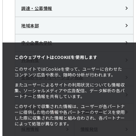
調達・公募情報
地域本部
中小企業大学校
このウェブサイトはCOOKIEを使用します
共済制度
このサイトではCookieを使って、ユーザーに合わせた
コンテンツ広告や表示、随時の分析が行われます。
全国のインキュベーション施設
またユーザーによるサイトの利用状況についても情報収
集、ソーシャルメディアや広告配信、データ解析の各パ
メールマガジン
ートナーと情報を共有しています。
このサイトで収集された情報は、ユーザーが各パートナ
イベント・セ
調査報告書
ーに提供した他の情報や各パートナーのサービスを使用
ミナー一覧
した際に収集された情報と組み合わされ、各パートナー
によって処理が異なります。
採用情報
情報発信