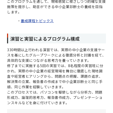
このプログラムを通して、現場感覚に根ざしつつ的確な支援
施策を提示し、助言ができる中小企業診断士の養成を目指
します。
養成課程トピックス
演習と実習によるプログラム構成
330時間以上行われる演習では、実際の中小企業の支援ケー
スを基にしたグループワークによる徹底分析と討議を経て、
具体的な支援につながる思考力を養っていきます。
修了までに実施する5回の実習では、8名程度の実習班に分
かれ、実際の中小企業の経営現場を舞台に徹底した現地調
査や経営者ヒアリングから、問題点の把握、課題の追求、
解決策の立案、報告書の作成まで中小企業診断士と同じ手
順、同じ作業を経験していきます。
このプロセスでは、パソコンを駆使しながら分析力、問題
形成力、論理的思考力、報告書作成力、プレゼンテーショ
ンスキルなどを身に付けていきます。