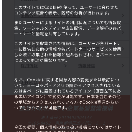
このサイトではCookieを使って、ユーザーに合わせた
コンテンツ広告や表示、随時の分析が行われます。
全国のインキュベーション施設
またユーザーによるサイトの利用状況についても情報収
集、ソーシャルメディアや広告配信、データ解析の各パ
メールマガジン
ートナーと情報を共有しています。
このサイトで収集された情報は、ユーザーが各パートナ
イベント・セ
調査報告書
ーに提供した他の情報や各パートナーのサービスを使用
ミナー一覧
した際に収集された情報と組み合わされ、各パートナー
によって処理が異なります。
採用情報
情報発信
なお、Cookieに関する同意内容の変更または改訂につ
J-Net21
いて、ヨーロッパ・アメリカ圏からアクセスされている
方は各ページに設置されているアイコン（画面左下にあ
る黒いアイコン）で変更が可能です。日本を含むその他
の地域からアクセスされている方はCookie宣言からい
独立行政法人 中小企業基盤整備機構
つでも行うことが可能です。
法人番号 2010405004147
〒105-8453 東京都港区虎ノ門3－5－1
今回の概要、個人情報の取り扱い機構についてはサイト
虎ノ門37森ビル