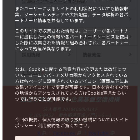
全国のインキュベーション施設
またユーザーによるサイトの利用状況についても情報収
集、ソーシャルメディアや広告配信、データ解析の各パ
メールマガジン
ートナーと情報を共有しています。
このサイトで収集された情報は、ユーザーが各パートナ
イベント・セ
調査報告書
ーに提供した他の情報や各パートナーのサービスを使用
ミナー一覧
した際に収集された情報と組み合わされ、各パートナー
によって処理が異なります。
採用情報
情報発信
なお、Cookieに関する同意内容の変更または改訂につ
J-Net21
いて、ヨーロッパ・アメリカ圏からアクセスされている
方は各ページに設置されているアイコン（画面左下にあ
る黒いアイコン）で変更が可能です。日本を含むその他
の地域からアクセスされている方はCookie宣言からい
独立行政法人 中小企業基盤整備機構
つでも行うことが可能です。
法人番号 2010405004147
〒105-8453 東京都港区虎ノ門3－5－1
今回の概要、個人情報の取り扱い機構についてはサイト
虎ノ門37森ビル
ポリシー・利用規約をご覧ください。
X
Facebook
YouTube