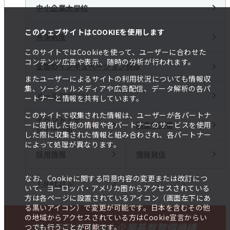
中小企業大学校
このウェブサイトはCOOKIEを使用します
共済制度
このサイトではCookieを使って、ユーザーに合わせた
コンテンツ広告や表示、随時の分析が行われます。
全国のインキュベーション施設
またユーザーによるサイトの利用状況についても情報収
集、ソーシャルメディアや広告配信、データ解析の各パ
メールマガジン
ートナーと情報を共有しています。
このサイトで収集された情報は、ユーザーが各パートナ
イベント・セ
調査報告書
ーに提供した他の情報や各パートナーのサービスを使用
ミナー一覧
した際に収集された情報と組み合わされ、各パートナー
によって処理が異なります。
採用情報
情報発信
なお、Cookieに関する同意内容の変更または改訂につ
J-Net21
いて、ヨーロッパ・アメリカ圏からアクセスされている
方は各ページに設置されているアイコン（画面左下にあ
る黒いアイコン）で変更が可能です。日本を含むその他
の地域からアクセスされている方はCookie宣言からい
独立行政法人 中小企業基盤整備機構
つでも行うことが可能です。