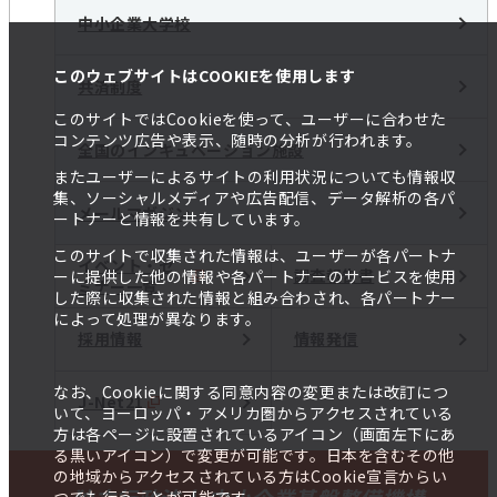
中小企業大学校
このウェブサイトはCOOKIEを使用します
共済制度
このサイトではCookieを使って、ユーザーに合わせた
コンテンツ広告や表示、随時の分析が行われます。
全国のインキュベーション施設
またユーザーによるサイトの利用状況についても情報収
集、ソーシャルメディアや広告配信、データ解析の各パ
メールマガジン
ートナーと情報を共有しています。
このサイトで収集された情報は、ユーザーが各パートナ
イベント・セ
調査報告書
ーに提供した他の情報や各パートナーのサービスを使用
ミナー一覧
した際に収集された情報と組み合わされ、各パートナー
によって処理が異なります。
採用情報
情報発信
なお、Cookieに関する同意内容の変更または改訂につ
J-Net21
いて、ヨーロッパ・アメリカ圏からアクセスされている
方は各ページに設置されているアイコン（画面左下にあ
る黒いアイコン）で変更が可能です。日本を含むその他
の地域からアクセスされている方はCookie宣言からい