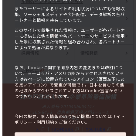
全国のインキュベーション施設
またユーザーによるサイトの利用状況についても情報収
集、ソーシャルメディアや広告配信、データ解析の各パ
メールマガジン
ートナーと情報を共有しています。
このサイトで収集された情報は、ユーザーが各パートナ
イベント・セ
調査報告書
ーに提供した他の情報や各パートナーのサービスを使用
ミナー一覧
した際に収集された情報と組み合わされ、各パートナー
によって処理が異なります。
採用情報
情報発信
なお、Cookieに関する同意内容の変更または改訂につ
J-Net21
いて、ヨーロッパ・アメリカ圏からアクセスされている
方は各ページに設置されているアイコン（画面左下にあ
る黒いアイコン）で変更が可能です。日本を含むその他
の地域からアクセスされている方はCookie宣言からい
独立行政法人 中小企業基盤整備機構
つでも行うことが可能です。
法人番号 2010405004147
〒105-8453 東京都港区虎ノ門3－5－1
今回の概要、個人情報の取り扱い機構についてはサイト
虎ノ門37森ビル
ポリシー・利用規約をご覧ください。
X
Facebook
YouTube