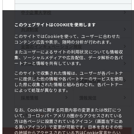
中小企業大学校
このウェブサイトはCOOKIEを使用します
共済制度
このサイトではCookieを使って、ユーザーに合わせた
コンテンツ広告や表示、随時の分析が行われます。
全国のインキュベーション施設
またユーザーによるサイトの利用状況についても情報収
集、ソーシャルメディアや広告配信、データ解析の各パ
ートナーと情報を共有しています。
メールマガジン
このサイトで収集された情報は、ユーザーが各パートナ
イベント・セ
ーに提供した他の情報や各パートナーのサービスを使用
調査報告書
ミナー一覧
した際に収集された情報と組み合わされ、各パートナー
によって処理が異なります。
採用情報
情報発信
なお、Cookieに関する同意内容の変更または改訂につ
J-Net21
いて、ヨーロッパ・アメリカ圏からアクセスされている
方は各ページに設置されているアイコン（画面左下にあ
る黒いアイコン）で変更が可能です。日本を含むその他
の地域からアクセスされている方はCookie宣言からい