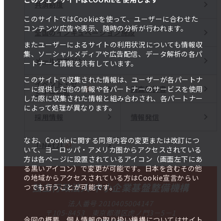
共済制度
このサイトではCookieを使って、ユーザーに合わせた
コンテンツ広告や表示、随時の分析が行われます。
全国のインキュベーション施設
またユーザーによるサイトの利用状況についても情報収
集、ソーシャルメディアや広告配信、データ解析の各パ
メールマガジン
ートナーと情報を共有しています。
このサイトで収集された情報は、ユーザーが各パートナ
イベント・セ
調査報告書
ーに提供した他の情報や各パートナーのサービスを使用
ミナー一覧
した際に収集された情報と組み合わされ、各パートナー
によって処理が異なります。
採用情報
情報発信
なお、Cookieに関する同意内容の変更または改訂につ
J-Net21
いて、ヨーロッパ・アメリカ圏からアクセスされている
方は各ページに設置されているアイコン（画面左下にあ
る黒いアイコン）で変更が可能です。日本を含むその他
の地域からアクセスされている方はCookie宣言からい
独立行政法人 中小企業基盤整備機構
つでも行うことが可能です。
法人番号 2010405004147
〒105-8453 東京都港区虎ノ門3－5－1
今回の概要、個人情報の取り扱い機構についてはサイト