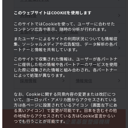
このウェブサイトはCOOKIEを使用します
共済制度
このサイトではCookieを使って、ユーザーに合わせた
コンテンツ広告や表示、随時の分析が行われます。
全国のインキュベーション施設
またユーザーによるサイトの利用状況についても情報収
集、ソーシャルメディアや広告配信、データ解析の各パ
メールマガジン
ートナーと情報を共有しています。
このサイトで収集された情報は、ユーザーが各パートナ
イベント・セ
調査報告書
ーに提供した他の情報や各パートナーのサービスを使用
ミナー一覧
した際に収集された情報と組み合わされ、各パートナー
によって処理が異なります。
採用情報
情報発信
なお、Cookieに関する同意内容の変更または改訂につ
J-Net21
いて、ヨーロッパ・アメリカ圏からアクセスされている
方は各ページに設置されているアイコン（画面左下にあ
る黒いアイコン）で変更が可能です。日本を含むその他
の地域からアクセスされている方はCookie宣言からい
独立行政法人 中小企業基盤整備機構
つでも行うことが可能です。