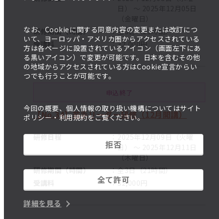
日） ～ 2025年12月05日
（金曜日）
なお、Cookieに関する同意内容の変更または改訂につ
研修期間（時間）
全3日（21時間）
いて、ヨーロッパ・アメリカ圏からアクセスされている
受講料
32,000円
方は各ページに設置されているアイコン（画面左下にあ
る黒いアイコン）で変更が可能です。日本を含むその他
の地域からアクセスされている方はCookie宣言からい
つでも行うことが可能です。
申込終了
今回の概要、個人情報の取り扱い機構についてはサイト
【No.34】若手リーダー研修（12月開講）
ポリシー・利用規約をご覧ください。
研修日程
2025年12月09日（火曜
拒否
日） ～ 2025年12月11日
（木曜日）
研修期間（時間）
全3日（21時間）
全て許可
受講料
32,000円
詳細を見る