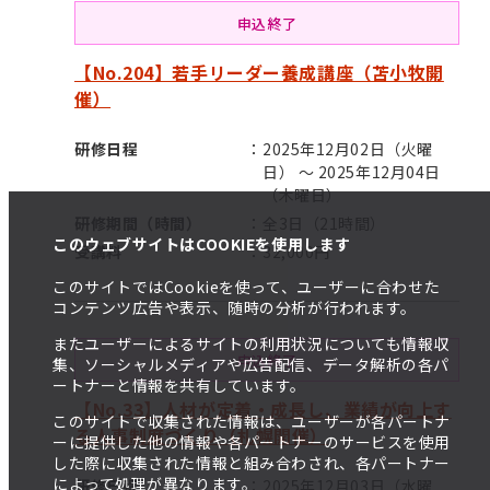
申込終了
【No.204】若手リーダー養成講座（苫小牧開
催）
研修日程
2025年12月02日（火曜
日） ～ 2025年12月04日
（木曜日）
研修期間（時間）
全3日（21時間）
このウェブサイトはCOOKIEを使用します
受講料
32,000円
このサイトではCookieを使って、ユーザーに合わせた
コンテンツ広告や表示、随時の分析が行われます。
またユーザーによるサイトの利用状況についても情報収
申込終了
集、ソーシャルメディアや広告配信、データ解析の各パ
ートナーと情報を共有しています。
【No.33】人材が定着・成長し、業績が向上す
このサイトで収集された情報は、ユーザーが各パートナ
る人事制度づくり（札幌開催）
ーに提供した他の情報や各パートナーのサービスを使用
した際に収集された情報と組み合わされ、各パートナー
によって処理が異なります。
研修日程
2025年12月03日（水曜