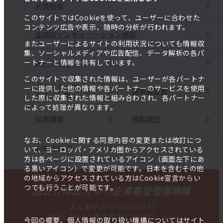
共済制度
このサイトではCookieを使って、ユーザーに合わせた
コンテンツ広告や表示、随時の分析が行われます。
全国のインキュベーション施設
またユーザーによるサイトの利用状況についても情報収
集、ソーシャルメディアや広告配信、データ解析の各パ
ートナーと情報を共有しています。
メールマガジン
このサイトで収集された情報は、ユーザーが各パートナ
イベント・セ
ーに提供した他の情報や各パートナーのサービスを使用
調査報告書
ミナー一覧
した際に収集された情報と組み合わされ、各パートナー
によって処理が異なります。
採用情報
情報発信
なお、Cookieに関する同意内容の変更または改訂につ
J-Net21
いて、ヨーロッパ・アメリカ圏からアクセスされている
方は各ページに設置されているアイコン（画面左下にあ
る黒いアイコン）で変更が可能です。日本を含むその他
の地域からアクセスされている方はCookie宣言からい
つでも行うことが可能です。
独立行政法人 中小企業基盤整備機構
法人番号 2010405004147
〒105-8453 東京都港区虎ノ門3－5－1
今回の概要、個人情報の取り扱い機構についてはサイト