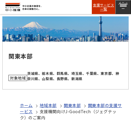
メニュ
支援サービス
一覧
ー
関東本部
茨城県、栃木県、群馬県、埼玉県、千葉県、東京都、神
対象地域
奈川県、山梨県、長野県、新潟県
ホーム
地域本部
関東本部
関東本部の支援サ
ービス
支援機関向けJ-GoodTech（ジェグテッ
ク）のご案内