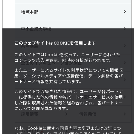
地域本部
中小企業大学校
このウェブサイトはCOOKIEを使用します
共済制度
このサイトではCookieを使って、ユーザーに合わせた
コンテンツ広告や表示、随時の分析が行われます。
全国のインキュベーション施設
またユーザーによるサイトの利用状況についても情報収
集、ソーシャルメディアや広告配信、データ解析の各パ
メールマガジン
ートナーと情報を共有しています。
このサイトで収集された情報は、ユーザーが各パートナ
イベント・セ
調査報告書
ーに提供した他の情報や各パートナーのサービスを使用
ミナー一覧
した際に収集された情報と組み合わされ、各パートナー
によって処理が異なります。
採用情報
情報発信
なお、Cookieに関する同意内容の変更または改訂につ
J-Net21
いて、ヨーロッパ・アメリカ圏からアクセスされている