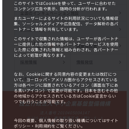
このサイトではCookieを使って、ユーザーに合わせた
コンテンツ広告や表示、随時の分析が行われます。
全国のインキュベーション施設
またユーザーによるサイトの利用状況についても情報収
集、ソーシャルメディアや広告配信、データ解析の各パ
ートナーと情報を共有しています。
メールマガジン
このサイトで収集された情報は、ユーザーが各パートナ
イベント・セ
ーに提供した他の情報や各パートナーのサービスを使用
調査報告書
ミナー一覧
した際に収集された情報と組み合わされ、各パートナー
によって処理が異なります。
採用情報
情報発信
なお、Cookieに関する同意内容の変更または改訂につ
J-Net21
いて、ヨーロッパ・アメリカ圏からアクセスされている
方は各ページに設置されているアイコン（画面左下にあ
る黒いアイコン）で変更が可能です。日本を含むその他
の地域からアクセスされている方はCookie宣言からい
つでも行うことが可能です。
独立行政法人 中小企業基盤整備機構
法人番号 2010405004147
〒105-8453 東京都港区虎ノ門3－5－1
今回の概要、個人情報の取り扱い機構についてはサイト
虎ノ門37森ビル
ポリシー・利用規約をご覧ください。