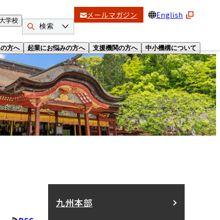
メールマガジン
English
大学校
検索
みの方へ
起業にお悩みの方へ
支援機関の方へ
中小機構について
九州本部