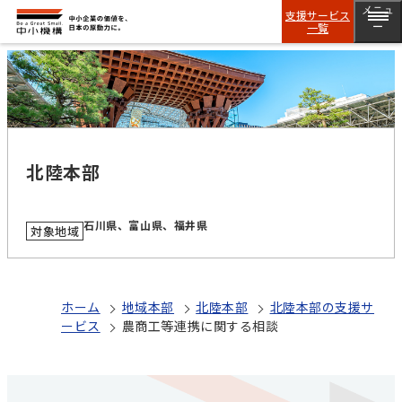
メニュ
支援サービス
一覧
ー
北陸本部
石川県、富山県、福井県
対象地域
ホーム
地域本部
北陸本部
北陸本部の支援サ
ービス
農商工等連携に関する相談