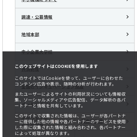
調達・公募情報
地域本部
中小企業大学校
このウェブサイトはCOOKIEを使用します
共済制度
このサイトではCookieを使って、ユーザーに合わせた
コンテンツ広告や表示、随時の分析が行われます。
全国のインキュベーション施設
またユーザーによるサイトの利用状況についても情報収
集、ソーシャルメディアや広告配信、データ解析の各パ
メールマガジン
ートナーと情報を共有しています。
このサイトで収集された情報は、ユーザーが各パートナ
イベント・セ
調査報告書
ーに提供した他の情報や各パートナーのサービスを使用
ミナー一覧
した際に収集された情報と組み合わされ、各パートナー
によって処理が異なります。