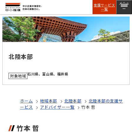
メニュ
支援サービス
一覧
ー
北陸本部
石川県、富山県、福井県
対象地域
ホーム
地域本部
北陸本部
北陸本部の支援サ
ービス
アドバイザー一覧
竹本 哲
竹本 哲