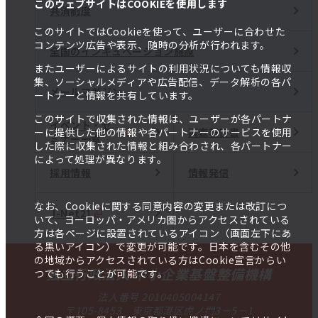
このウェブサイトはCOOKIEを使用します
共済制度
このサイトではCookieを使って、ユーザーに合わせた
コンテンツ広告や表示、随時の分析が行われます。
全国のインキュベーション施設
またユーザーによるサイトの利用状況についても情報収
集、ソーシャルメディアや広告配信、データ解析の各パ
メールマガジン
ートナーと情報を共有しています。
このサイトで収集された情報は、ユーザーが各パートナ
イベント・セ
調査報告書
ーに提供した他の情報や各パートナーのサービスを使用
ミナー一覧
した際に収集された情報と組み合わされ、各パートナー
によって処理が異なります。
採用情報
情報発信
なお、Cookieに関する同意内容の変更または改訂につ
J-Net21
いて、ヨーロッパ・アメリカ圏からアクセスされている
方は各ページに設置されているアイコン（画面左下にあ
る黒いアイコン）で変更が可能です。日本を含むその他
の地域からアクセスされている方はCookie宣言からい
独立行政法人 中小企業基盤整備機構
つでも行うことが可能です。
法人番号 2010405004147
〒105-8453 東京都港区虎ノ門3－5－1