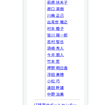
萩原 扶未子
原口 英樹
川嶋 正己
出見世 雅之
村本 睦子
皆川 陽一郎
吉村 智也
須崎 秀人
今井 朋人
竹本 哲
押野 明日香
浮田 美穂
小松 巧
遠田 幹雄
中野 治美
IT経営サポートセンター