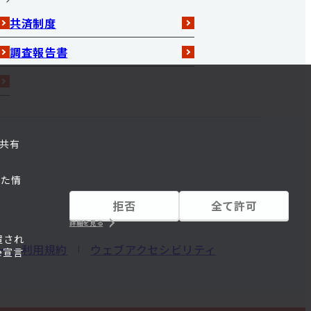
共済制度
調査報告書
共有
れた情
拒否
全て許可
詳細を見る
置され
ー・利用規約
ウェブアクセシビリティ
e宣言