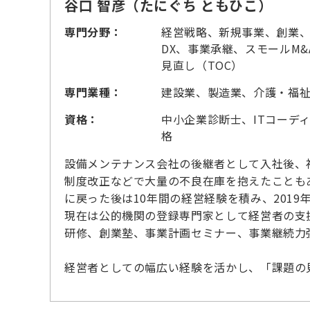
谷口 智彦（たにぐち ともひこ）
専門分野：
経営戦略、新規事業、創業
DX、事業承継、スモールM
見直し（TOC）
専門業種：
建設業、製造業、介護・福
資格：
中小企業診断士、ITコーデ
格
設備メンテナンス会社の後継者として入社後、
制度改正などで大量の不良在庫を抱えたことも
に戻った後は10年間の経営経験を積み、201
現在は公的機関の登録専門家として経営者の支
研修、創業塾、事業計画セミナー、事業継続力
経営者としての幅広い経験を活かし、「課題の