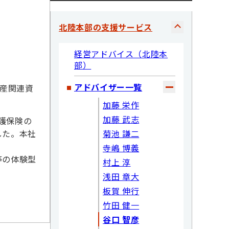
北陸本部の支援サービス
経営アドバイス（北陸本
部）
アドバイザー一覧
動産関連資
加藤 栄作
加藤 武志
護保険の
した。本社
菊池 謙二
寺嶋 博義
等の体験型
村上 淳
浅田 章大
板賀 伸行
。
竹田 健一
谷口 智彦