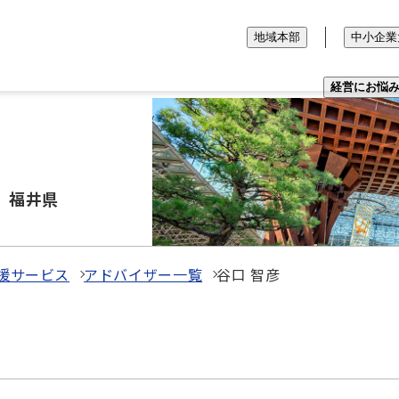
地域本部
中小企業
経営にお悩
、福井県
援サービス
アドバイザー一覧
谷口 智彦