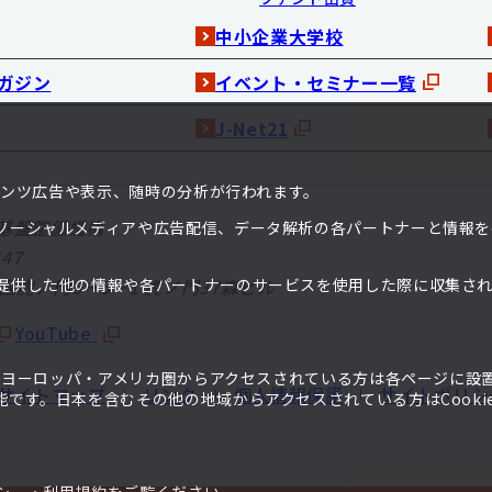
中小企業大学校
ガジン
イベント・セミナー一覧
J-Net21
ンテンツ広告や表示、随時の分析が行われます。
基盤整備機構
ソーシャルメディアや広告配信、データ解析の各パートナーと情報を
47
提供した他の情報や各パートナーのサービスを使用した際に収集さ
港区虎ノ門3－5－1
虎ノ門37森ビル
。
YouTube
て、ヨーロッパ・アメリカ圏からアクセスされている方は各ページに設
サイトマップ
リンク
個人情報保護
サイトポリシ
です。日本を含むその他の地域からアクセスされている方はCooki