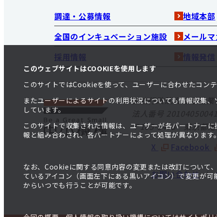
調達・公募情報
地域本部
全国のインキュベーション施設
メールマ
採用情報
情報発信
このウェブサイトはCOOKIEを使用します
このサイトではCookieを使って、ユーザーに合わせたコ
独立行政法人 中小企業
またユーザーによるサイトの利用状況についても情報収集、
しています。
法人番号 20104050041
このサイトで収集された情報は、ユーザーが各パートナーに
〒105-8453 東京都
報と組み合わされ、各パートナーによって処理が異なります
X
Facebook
なお、Cookieに関する同意内容の変更または改訂につい
お問い合わせ
ているアイコン（画面左下にある黒いアイコン）で変更が可能
からいつでも行うことが可能です。