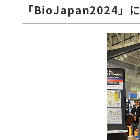
「BioJapan202