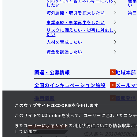
SDGs・CN・省エネルギーに対応
起業
したい
い
海外展開・取引を拡大したい
第三
事業承継・事業再生をしたい
リスクに備えたい・災害に対応し
たい
人材を育成したい
資金を調達したい
調達・公募情報
地域本部
全国のインキュベーション施設
メールマ
採用情報
情報発信
このウェブサイトはCOOKIEを使用します
このサイトではCookieを使って、ユーザーに合わせたコ
独立行政法人 中小企業
またユーザーによるサイトの利用状況についても情報収集、
しています。
法人番号 20104050041