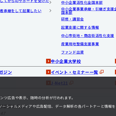
してからのサポートを受けた
中小企業活性化全国本部
中小企業事業承継・引継ぎ支援
者承継をして起業したい
国本部
研修・講習会
起業支援に関する情報
中心市街地・商店街活性化支援
産業用地整備支援事業
ファンド出資
中小企業大学校
ガジン
イベント・セミナー一覧
J-Net21
ンテンツ広告や表示、随時の分析が行われます。
基盤整備機構
ソーシャルメディアや広告配信、データ解析の各パートナーと情報を
47