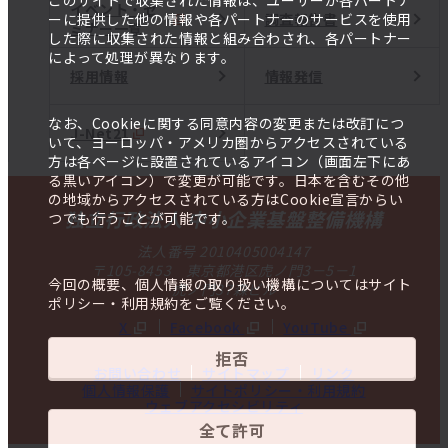
このサイトで収集された情報は、ユーザーが各パートナ
イベント・セ
調査報告書
ーに提供した他の情報や各パートナーのサービスを使用
ミナー一覧
した際に収集された情報と組み合わされ、各パートナー
によって処理が異なります。
採用情報
情報発信
なお、Cookieに関する同意内容の変更または改訂につ
J-Net21
いて、ヨーロッパ・アメリカ圏からアクセスされている
方は各ページに設置されているアイコン（画面左下にあ
る黒いアイコン）で変更が可能です。日本を含むその他
の地域からアクセスされている方はCookie宣言からい
独立行政法人 中小企業基盤整備機構
つでも行うことが可能です。
法人番号 2010405004147
〒105-8453 東京都港区虎ノ門3－5－1
今回の概要、個人情報の取り扱い機構についてはサイト
虎ノ門37森ビル
ポリシー・利用規約をご覧ください。
X
Facebook
YouTube
拒否
お問い合わせ
サイトマップ
リンク
個人情報保護
サイトポリシー・利用規約
ウェブアクセシビリティ
全て許可