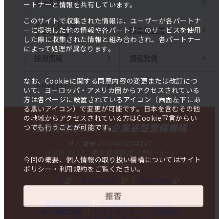
メールマガジン
ートナーと情報を共有しています。
このサイトで収集された情報は、ユーザーが各パートナ
イベント・セ
調査報告書
ーに提供した他の情報や各パートナーのサービスを使用
ミナー一覧
した際に収集された情報と組み合わされ、各パートナー
によって処理が異なります。
採用情報
情報発信
なお、Cookieに関する同意内容の変更または改訂につ
J-Net21
いて、ヨーロッパ・アメリカ圏からアクセスされている
方は各ページに設置されているアイコン（画面左下にあ
る黒いアイコン）で変更が可能です。日本を含むその他
の地域からアクセスされている方はCookie宣言からい
独立行政法人 中小企業基盤整備機構
つでも行うことが可能です。
法人番号 2010405004147
〒105-8453 東京都港区虎ノ門3－5－1
今回の概要、個人情報の取り扱い機構についてはサイト
虎ノ門37森ビル
ポリシー・利用規約をご覧ください。
X
Facebook
YouTube
拒否
お問い合わせ
サイトマップ
リンク
個人情報保護
サイトポリシー・利用規約