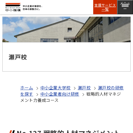
メニュ
支援サービス
一覧
ー
瀬戸校
ホーム
中小企業大学校
瀬戸校
瀬戸校の研修
を探す
中小企業者向け研修
戦略的人材マネジ
メント力養成コース