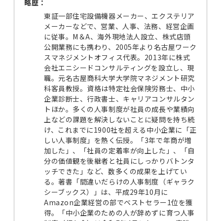
略歴：
東証一部住宅設備機器メーカー、エクステリア
メーカーなどで、営業、人事、法務、経営企画
に従事。M＆A、海外現地法人設立、株式店頭
公開業務にも携わり、2005年より名古屋ワーク
スマネジメントオフィス代表。2013年に株式
会社エニシードコンサルティングを設立し、現
職。元名古屋商科大学大学院マネジメント研究
科客員教授。資格は特定社会保険労務士、中小
企業診断士、行政書士、キャリアコンサルタン
トほか。多くの人事制度が社員の成長や業績向
上などの課題を解決しないことに疑問を持ち続
け、これまでに1900社を超える中小企業に「正
しい人事制度」を熱く伝授。「3年で年商が増
加した」、「社員の定着率が向上した」、「自
分の価値観を後継者と社員にしっかりバトンタ
ッチできた」など、数多くの成果を上げてい
る。著書「間違いだらけの人事制度（ギャラク
シーブックス）」は、平成29年10月に
Amazon企業経営の部でベストセラー1位を獲
得。「中小企業のための人が辞めずに育つ人事