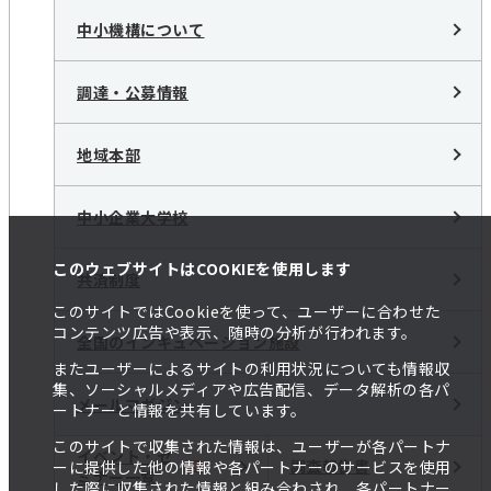
中小機構について
調達・公募情報
地域本部
中小企業大学校
このウェブサイトはCOOKIEを使用します
共済制度
このサイトではCookieを使って、ユーザーに合わせた
コンテンツ広告や表示、随時の分析が行われます。
全国のインキュベーション施設
またユーザーによるサイトの利用状況についても情報収
集、ソーシャルメディアや広告配信、データ解析の各パ
メールマガジン
ートナーと情報を共有しています。
このサイトで収集された情報は、ユーザーが各パートナ
イベント・セ
調査報告書
ーに提供した他の情報や各パートナーのサービスを使用
ミナー一覧
した際に収集された情報と組み合わされ、各パートナー