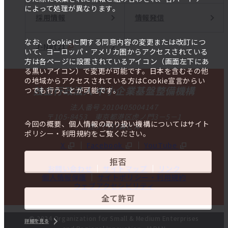
によって処理が異なります。
採用情報
情報発信
なお、Cookieに関する同意内容の変更または改訂につ
J-Net21
いて、ヨーロッパ・アメリカ圏からアクセスされている
方は各ページに設置されているアイコン（画面左下にあ
る黒いアイコン）で変更が可能です。日本を含むその他
の地域からアクセスされている方はCookie宣言からい
独立行政法人 中小企業基盤整備機構
つでも行うことが可能です。
法人番号 2010405004147
〒105-8453 東京都港区虎ノ門3－5－1
今回の概要、個人情報の取り扱い機構についてはサイト
虎ノ門37森ビル
ポリシー・利用規約をご覧ください。
X
Facebook
YouTube
拒否
お問い合わせ
サイトマップ
リンク
個人情報保護
サイトポリシー・利用規約
ウェブアクセシビリティ
全て許可
© 2024 Organization for Small & Medium Enterprises
詳細を見る