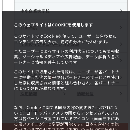
中小企業大学校
このウェブサイトはCOOKIEを使用します
共済制度
このサイトではCookieを使って、ユーザーに合わせた
コンテンツ広告や表示、随時の分析が行われます。
全国のインキュベーション施設
またユーザーによるサイトの利用状況についても情報収
集、ソーシャルメディアや広告配信、データ解析の各パ
メールマガジン
ートナーと情報を共有しています。
このサイトで収集された情報は、ユーザーが各パートナ
イベント・セ
調査報告書
ーに提供した他の情報や各パートナーのサービスを使用
ミナー一覧
した際に収集された情報と組み合わされ、各パートナー
によって処理が異なります。
採用情報
情報発信
なお、Cookieに関する同意内容の変更または改訂につ
J-Net21
いて、ヨーロッパ・アメリカ圏からアクセスされている
方は各ページに設置されているアイコン（画面左下にあ
る黒いアイコン）で変更が可能です。日本を含むその他
の地域からアクセスされている方はCookie宣言からい