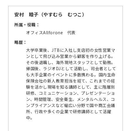
安村 睦子（やすむら むつこ）
所属・役職：
オフィスAllforone 代表
略歴：
大学卒業後、JTBに入社し支店初の女性営業マ
ンとして飛び込み営業から顧客を作り上げる。
その後退職し、海外現地スタッフとして勤務。
帰国後、ラジオDJとして活動し、司会者として
も大手企業のイベントに多数携わる。国内生命
保険会社の新人教育担当を経て、これまでの経
験を活かし現場を知る講師として、主に階層別
研修、コミュニケーション、プレゼンテーショ
ン、時間管理、安全衛生、メンタルヘルス、コ
ンプライアンスなど幅広い分野で国や商工会議
所、行政や多くの企業で研修講師として活躍
中。