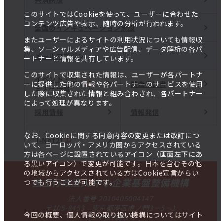
このサイトではCookieを使って、ユーザーに合わせた
コンテンツ広告や表示、随時の分析が行われます。
全国のインキュベーション施設
またユーザーによるサイトの利用状況についても情報収
集、ソーシャルメディアや広告配信、データ解析の各パ
メールマガジン
ートナーと情報を共有しています。
このサイトで収集された情報は、ユーザーが各パートナ
イベント・セ
調査報告書
ーに提供した他の情報や各パートナーのサービスを使用
ミナー一覧
した際に収集された情報と組み合わされ、各パートナー
によって処理が異なります。
採用情報
情報発信
なお、Cookieに関する同意内容の変更または改訂につ
J-Net21
いて、ヨーロッパ・アメリカ圏からアクセスされている
方は各ページに設置されているアイコン（画面左下にあ
る黒いアイコン）で変更が可能です。日本を含むその他
の地域からアクセスされている方はCookie宣言からい
独立行政法人 中小企業基盤整備機構
つでも行うことが可能です。
法人番号 2010405004147
〒105-8453 東京都港区虎ノ門3－5－1
今回の概要、個人情報の取り扱い機構についてはサイト
虎ノ門37森ビル