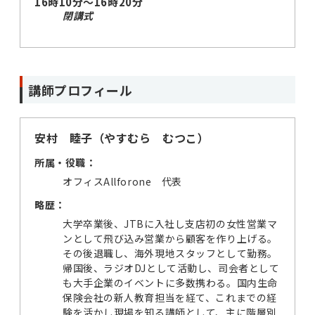
16時10分～16時20分
閉講式
講師プロフィール
安村 睦子（やすむら むつこ）
所属・役職：
オフィスAllforone 代表
略歴：
大学卒業後、JTBに入社し支店初の女性営業マ
ンとして飛び込み営業から顧客を作り上げる。
その後退職し、海外現地スタッフとして勤務。
帰国後、ラジオDJとして活動し、司会者として
も大手企業のイベントに多数携わる。国内生命
保険会社の新人教育担当を経て、これまでの経
験を活かし現場を知る講師として、主に階層別