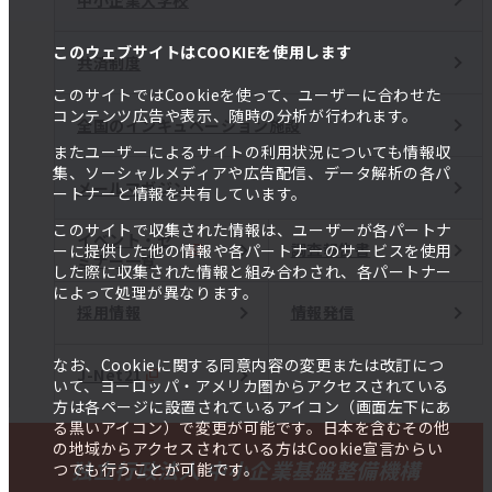
このウェブサイトはCOOKIEを使用します
共済制度
このサイトではCookieを使って、ユーザーに合わせた
コンテンツ広告や表示、随時の分析が行われます。
全国のインキュベーション施設
またユーザーによるサイトの利用状況についても情報収
集、ソーシャルメディアや広告配信、データ解析の各パ
メールマガジン
ートナーと情報を共有しています。
このサイトで収集された情報は、ユーザーが各パートナ
イベント・セ
調査報告書
ーに提供した他の情報や各パートナーのサービスを使用
ミナー一覧
した際に収集された情報と組み合わされ、各パートナー
によって処理が異なります。
採用情報
情報発信
なお、Cookieに関する同意内容の変更または改訂につ
J-Net21
いて、ヨーロッパ・アメリカ圏からアクセスされている
方は各ページに設置されているアイコン（画面左下にあ
る黒いアイコン）で変更が可能です。日本を含むその他
の地域からアクセスされている方はCookie宣言からい
独立行政法人 中小企業基盤整備機構
つでも行うことが可能です。