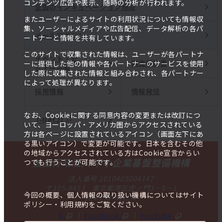
コンテンツ広告や表示、随時の分析が行われます。
全国のインキュベーション施設
またユーザーによるサイトの利用状況についても情報収
集、ソーシャルメディアや広告配信、データ解析の各パ
メールマガジン
ートナーと情報を共有しています。
このサイトで収集された情報は、ユーザーが各パートナ
イベント・セ
調査報告書
ーに提供した他の情報や各パートナーのサービスを使用
ミナー一覧
した際に収集された情報と組み合わされ、各パートナー
によって処理が異なります。
採用情報
情報発信
なお、Cookieに関する同意内容の変更または改訂につ
J-Net21
いて、ヨーロッパ・アメリカ圏からアクセスされている
方は各ページに設置されているアイコン（画面左下にあ
る黒いアイコン）で変更が可能です。日本を含むその他
の地域からアクセスされている方はCookie宣言からい
独立行政法人 中小企業基盤整備機構
つでも行うことが可能です。
法人番号 2010405004147
〒105-8453 東京都港区虎ノ門3－5－1
今回の概要、個人情報の取り扱い機構についてはサイト
虎ノ門37森ビル
ポリシー・利用規約をご覧ください。
X
Facebook
YouTube