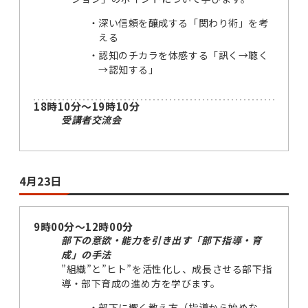
深い信頼を醸成する「関わり術」を考
える
認知のチカラを体感する「訊く→聴く
→認知する」
18時10分～19時10分
受講者交流会
4月23日
9時00分～12時00分
部下の意欲・能力を引き出す「部下指導・育
成」の手法
”組織”と”ヒト”を活性化し、成長させる部下指
導・部下育成の進め方を学びます。
部下に響く教え方（指導から始めな