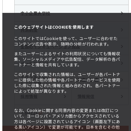
中小企業大学校
このウェブサイトはCOOKIEを使用します
共済制度
このサイトではCookieを使って、ユーザーに合わせた
コンテンツ広告や表示、随時の分析が行われます。
全国のインキュベーション施設
またユーザーによるサイトの利用状況についても情報収
集、ソーシャルメディアや広告配信、データ解析の各パ
メールマガジン
ートナーと情報を共有しています。
このサイトで収集された情報は、ユーザーが各パートナ
イベント・セ
調査報告書
ーに提供した他の情報や各パートナーのサービスを使用
ミナー一覧
した際に収集された情報と組み合わされ、各パートナー
によって処理が異なります。
採用情報
情報発信
なお、Cookieに関する同意内容の変更または改訂につ
J-Net21
いて、ヨーロッパ・アメリカ圏からアクセスされている
方は各ページに設置されているアイコン（画面左下にあ
る黒いアイコン）で変更が可能です。日本を含むその他