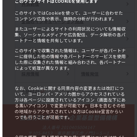
このウェブサイトはCOOKIEを使用します
共済制度
このサイトではCookieを使って、ユーザーに合わせた
コンテンツ広告や表示、随時の分析が行われます。
全国のインキュベーション施設
またユーザーによるサイトの利用状況についても情報収
集、ソーシャルメディアや広告配信、データ解析の各パ
メールマガジン
ートナーと情報を共有しています。
このサイトで収集された情報は、ユーザーが各パートナ
イベント・セ
調査報告書
ーに提供した他の情報や各パートナーのサービスを使用
ミナー一覧
した際に収集された情報と組み合わされ、各パートナー
によって処理が異なります。
採用情報
情報発信
なお、Cookieに関する同意内容の変更または改訂につ
J-Net21
いて、ヨーロッパ・アメリカ圏からアクセスされている
方は各ページに設置されているアイコン（画面左下にあ
る黒いアイコン）で変更が可能です。日本を含むその他
の地域からアクセスされている方はCookie宣言からい
独立行政法人 中小企業基盤整備機構
つでも行うことが可能です。
法人番号 2010405004147
〒105-8453 東京都港区虎ノ門3－5－1