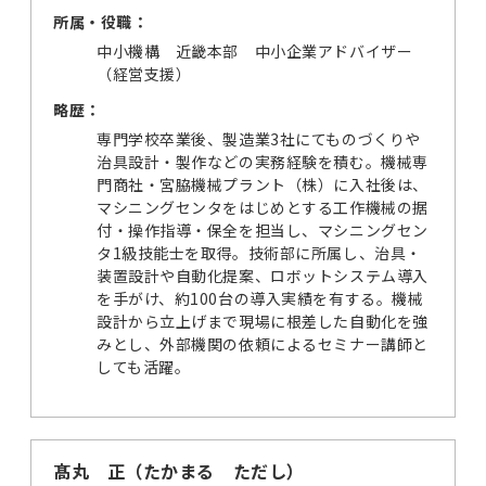
所属・役職：
中小機構 近畿本部 中小企業アドバイザー
（経営支援）
略歴：
専門学校卒業後、製造業3社にてものづくりや
治具設計・製作などの実務経験を積む。機械専
門商社・宮脇機械プラント（株）に入社後は、
マシニングセンタをはじめとする工作機械の据
付・操作指導・保全を担当し、マシニングセン
タ1級技能士を取得。技術部に所属し、治具・
装置設計や自動化提案、ロボットシステム導入
を手がけ、約100台の導入実績を有する。機械
設計から立上げまで現場に根差した自動化を強
みとし、外部機関の依頼によるセミナー講師と
しても活躍。
髙丸 正（たかまる ただし）