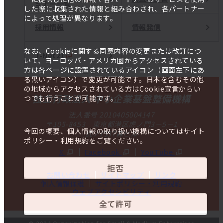
ミナー一覧
した際に収集された情報と組み合わされ、各パートナー
によって処理が異なります。
採用情報
情報発信
なお、Cookieに関する同意内容の変更または改訂につ
J-Net21
いて、ヨーロッパ・アメリカ圏からアクセスされている
方は各ページに設置されているアイコン（画面左下にあ
る黒いアイコン）で変更が可能です。日本を含むその他
の地域からアクセスされている方はCookie宣言からい
独立行政法人 中小企業基盤整備機構
つでも行うことが可能です。
法人番号 2010405004147
〒105-8453 東京都港区虎ノ門3－5－1
今回の概要、個人情報の取り扱い機構についてはサイト
虎ノ門37森ビル
ポリシー・利用規約をご覧ください。
X
Facebook
YouTube
拒否
お問い合わせ
サイトマップ
リンク
個人情報保護
サイトポリシー・利用規約
ウェブアクセシビリティ
全て許可