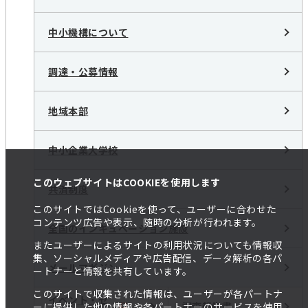
中小機構について
調達・公募情報
地域本部
中小企業大学校
このウェブサイトはCOOKIEを使用します
共済制度
このサイトではCookieを使って、ユーザーに合わせた
コンテンツ広告や表示、随時の分析が行われます。
全国のインキュベーション施設
またユーザーによるサイトの利用状況についても情報収
集、ソーシャルメディアや広告配信、データ解析の各パ
メールマガジン
ートナーと情報を共有しています。
このサイトで収集された情報は、ユーザーが各パートナ
イベント・セ
調査報告書
ーに提供した他の情報や各パートナーのサービスを使用