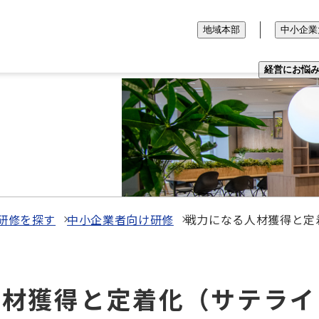
地域本部
中小企業
経営にお悩
研修を探す
中小企業者向け研修
戦力になる人材獲得と定
る人材獲得と定着化（サテライ