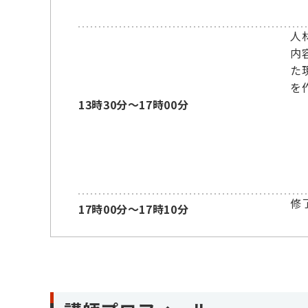
人
内
た
を
13時30分～17時00分
修
17時00分～17時10分