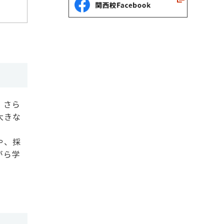
。さら
大きな
や、採
がら学