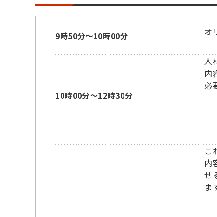
オ
9時50分～10時00分
人
内
必
10時00分～12時30分
こ
内
せ
ま