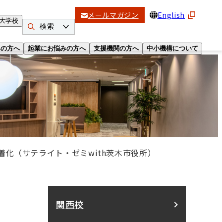
メールマガジン
English
大学校
検索
みの方へ
起業にお悩みの方へ
支援機関の方へ
中小機構について
着化（サテライト・ゼミwith茨木市役所）
関西校