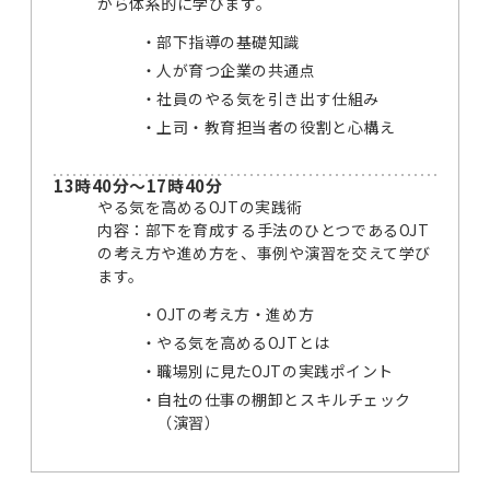
から体系的に学びます。
部下指導の基礎知識
人が育つ企業の共通点
社員のやる気を引き出す仕組み
上司・教育担当者の役割と心構え
13時40分～17時40分
やる気を高めるOJTの実践術
内容：部下を育成する手法のひとつであるOJT
の考え方や進め方を、事例や演習を交えて学び
ます。
OJTの考え方・進め方
やる気を高めるOJTとは
職場別に見たOJTの実践ポイント
自社の仕事の棚卸とスキルチェック
（演習）