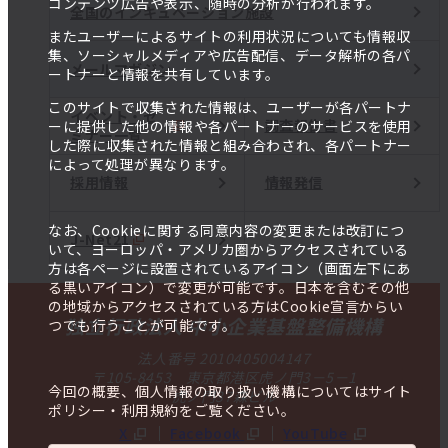
コンテンツ広告や表示、随時の分析が行われます。
全国のインキュベーション施設
またユーザーによるサイトの利用状況についても情報収
集、ソーシャルメディアや広告配信、データ解析の各パ
メールマガジン
ートナーと情報を共有しています。
このサイトで収集された情報は、ユーザーが各パートナ
イベント・セ
調査報告書
ーに提供した他の情報や各パートナーのサービスを使用
ミナー一覧
した際に収集された情報と組み合わされ、各パートナー
によって処理が異なります。
採用情報
情報発信
なお、Cookieに関する同意内容の変更または改訂につ
J-Net21
いて、ヨーロッパ・アメリカ圏からアクセスされている
方は各ページに設置されているアイコン（画面左下にあ
る黒いアイコン）で変更が可能です。日本を含むその他
の地域からアクセスされている方はCookie宣言からい
独立行政法人 中小企業基盤整備機構
つでも行うことが可能です。
法人番号 2010405004147
〒105-8453 東京都港区虎ノ門3－5－1
今回の概要、個人情報の取り扱い機構についてはサイト
虎ノ門37森ビル
ポリシー・利用規約をご覧ください。
X
Facebook
YouTube