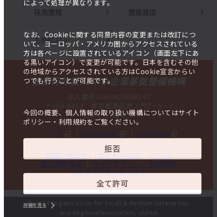
によって処理が異なります。
採用情報
情報発信
なお、Cookieに関する同意内容の変更または改訂につ
J-Net21
いて、ヨーロッパ・アメリカ圏からアクセスされている
方は各ページに設置されているアイコン（画面左下にあ
る黒いアイコン）で変更が可能です。日本を含むその他
の地域からアクセスされている方はCookie宣言からい
独立行政法人 中小企業基盤整備機構
つでも行うことが可能です。
法人番号 2010405004147
〒105-8453 東京都港区虎ノ門3－5－1
今回の概要、個人情報の取り扱い機構についてはサイト
虎ノ門37森ビル
ポリシー・利用規約をご覧ください。
X
Facebook
YouTube
拒否
お問い合わせ
サイトマップ
リンク
個人情報保護
サイトポリシー・利用規約
ウェブアクセシビリティ
全て許可
© 2024 Organization for Small & Medium Enterprises
詳細を見る
and Regional Innovation, JAPAN